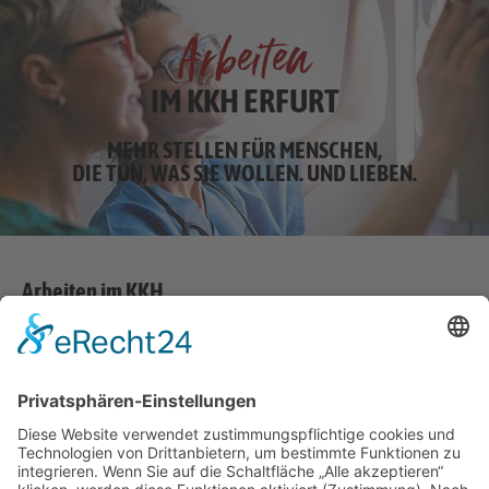
Arbeiten
IM KKH ERFURT
MEHR STELLEN FÜR MENSCHEN,
DIE TUN, WAS SIE WOLLEN. UND LIEBEN.
Arbeiten im KKH
Im Bereich Medizin und Gesundheit ist das Katholische Kranken­
haus „St. Johann Nepomuk“ ein wichtiger Dienstgeber in der
Landeshauptstadt Erfurt. Über 1.100 Menschen haben hier einen
sicheren Arbeitsplatz.
Die Mitarbeiterinnen und Mitarbeiter bringen nicht allein ihre
Fachkompetenzen, sondern auch ihre menschlichen und
sozialen Stärken in die Dienstgemeinschaft des Hauses ein. Sie