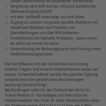
Städte Deutschlands mit exzellenter Infrastruktur
Vergütung nach AVR-Caritas, inklusive zusätzlicher
Altersversorgung (KZVK)
mit dem JobRad® unterwegs, wir sind dabei
Zugang zu unserer corporate benefits-Plattform mit
attraktiven Rabatten auf Produkte und
Dienstleistungen von über 800 Anbietern
Firmenfitness mit Hansefit, fit bleiben - wann immer
du willst, wo immer du willst
Unter­stützung bei Wohnungssuche und Findung eines
Kinderbetreuungsplatzes
Die Identifikation mit der christlichen Ausrichtung
unseres Trägers und unseres Kranken­hauses setzen wir
voraus. Schwerbehinderte werden bei gleicher Eignung
entsprechend den gesetzlichen Bestimmungen
bevorzugt berücksichtigt.
Bei Rückfragen steht Dir der Chefarzt der Klinik für
Innere Medizin II / Kardiologie und Internistische
Intensivmedizin, Herr Prof. Dr. med. Henning Ebelt, unter
der Telefonnummer 0361/654-1111 bzw. per E-Mail