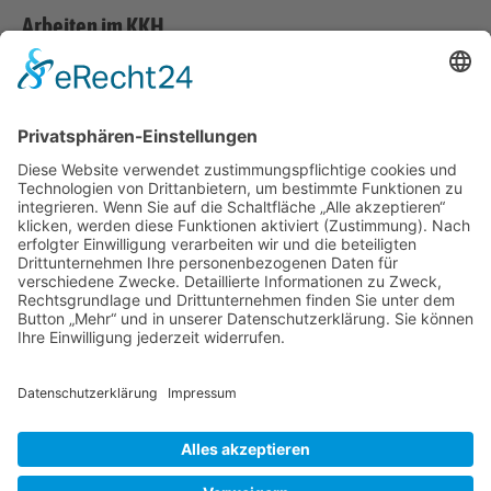
Arbeiten im KKH
Im Bereich Medizin und Gesundheit ist das Katholische Kranken­
haus „St. Johann Nepomuk“ ein wichtiger Dienstgeber in der
Landeshauptstadt Erfurt. Über 1.100 Menschen haben hier einen
sicheren Arbeitsplatz.
Die Mitarbeiterinnen und Mitarbeiter bringen nicht allein ihre
Fachkompetenzen, sondern auch ihre menschlichen und
sozialen Stärken in die Dienstgemeinschaft des Hauses ein. Sie
tragen Verantwortung für die Qualität und den Auftrag des
Kranken­hauses, Menschen in schwierigen gesundheitlichen
Lebenslagen zu helfen.
Katholisches Kranken­haus